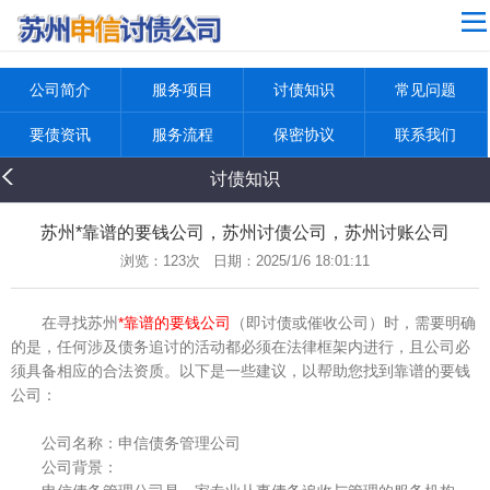
4
网站导航
公司简介
公司简介
服务项目
讨债知识
常见问题
服务项目
要债资讯
服务流程
保密协议
联系我们
讨债知识
讨债知识
常见问题
要债资讯
苏州*靠谱的要钱公司，苏州讨债公司，苏州讨账公司
浏览：
123次 日期：2025/1/6 18:01:11
服务流程
保密协议
在寻找苏州
*靠谱的要钱公司
（即讨债或催收公司）时，需要明确
的是，任何涉及债务追讨的活动都必须在法律框架内进行，且公司必
联系我们
须具备相应的合法资质。以下是一些建议，以帮助您找到靠谱的要钱
返回首页
公司：
公司名称：申信债务管理公司
公司背景：