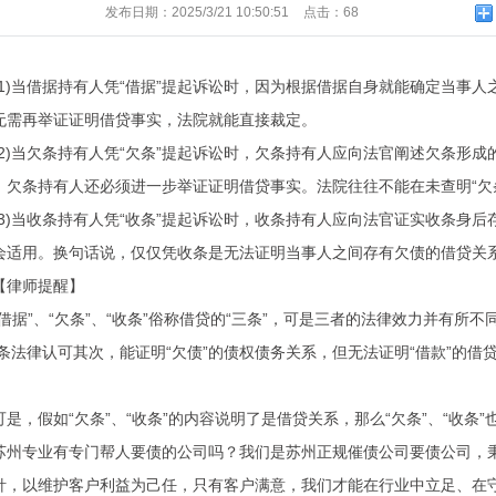
发布日期：
2025/3/21 10:50:51
点击：
68
(1)当借据持有人凭“借据”提起诉讼时，因为根据借据自身就能确定当事
无需再举证证明借贷事实，法院就能直接裁定。
(2)当欠条持有人凭“欠条”提起诉讼时，欠条持有人应向法官阐述欠条形
，欠条持有人还必须进一步举证证明借贷事实。法院往往不能在未查明“欠
(3)当收条持有人凭“收条”提起诉讼时，收条持有人应向法官证实收条身
会适用。换句话说，仅仅凭收条是无法证明当事人之间存有欠债的借贷关
【律师提醒】
“借据”、“欠条”、“收条”俗称借贷的“三条”，可是三者的法律效力并有所
欠条法律认可其次，能证明“欠债”的债权债务关系，但无法证明“借款”的借
可是，假如“欠条”、“收条”的内容说明了是借贷关系，那么“欠条”、“收条”
苏州专业有专门帮人要债的公司吗？我们是
苏州
正规催债公司要债公司，秉
针，以维护客户利益为己任，只有客户满意，我们才能在行业中立足、在