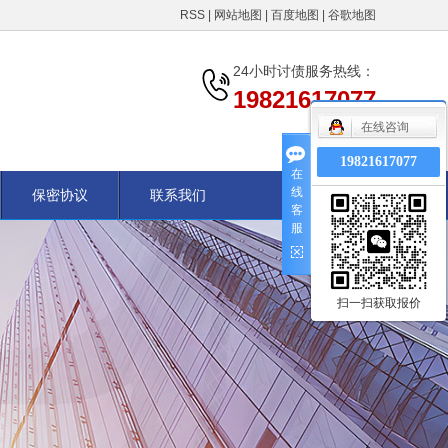
RSS
|
网站地图
|
百度地图
|
谷歌地图
24小时讨债服务热线：
19821617077
在线咨询
19821617077
在
线
保密协议
联系我们
客
服
扫一扫获取报价