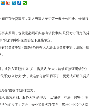
人之间存有借贷事实，对方当事人要否定一般十分困难。借据持
成的事实原因，也就是必须证实存有借贷事实;只要对方否定借贷
条”背后的事实原因前提下直接裁定。
后存有的借贷事实;假如收条持有人无法证明借贷事实，法院一般
系。
不同，被告方要把好“条”关。借据效力*大，能够直接证明借贷关
贷关系;收条效力*少，就连债务都证明不了，更无法证明借贷关
也具备“借据”的法律效力。
承‘高效原则、服务为本’的理念，以‘诚信、守法、保密’为服
守法的前提下为客户；专业追收各种债务，苏州企业和个人提