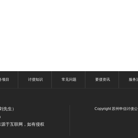
务项目
讨债知识
常见问题
要债资讯
服务
7（刘先生）
Copyright 苏州申信讨债
n
来源于互联网，如有侵权
！