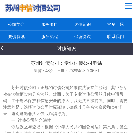
4
网站导航
公司简介
公司简介
服务项目
讨债知识
常见问题
服务项目
要债资讯
服务流程
保密协议
联系我们
讨债知识
讨债知识
常见问题
要债资讯
苏州讨债公司：专业讨债公司电话
浏览：
43次 日期：2026/4/23 9:36:51
服务流程
保密协议
苏州讨债公司：正规的讨债公司如果依法设立并登记，其业务活
动在法律框架内是合法的‌。然而，关于专业讨债公司的具体电话号
联系我们
码，由于隐私保护和信息安全的原因，我无法直接提供。同时，需要
返回首页
注意的是，选择讨债公司时应谨慎，确保其具备合法资质和良好信
誉，避免遭遇非法讨债或诈骗行为。
一. ‌讨债公司的合法性‌
‌依法设立与登记‌：根据《中华人民共和国公司法》第六条，设立