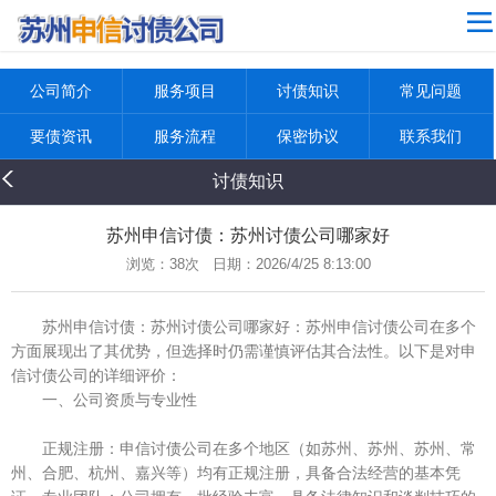
4
网站导航
公司简介
公司简介
服务项目
讨债知识
常见问题
服务项目
要债资讯
服务流程
保密协议
联系我们
讨债知识
讨债知识
常见问题
要债资讯
苏州申信讨债：苏州讨债公司哪家好
浏览：
38次 日期：2026/4/25 8:13:00
服务流程
保密协议
苏州申信讨债：苏州讨债公司哪家好：苏州申信讨债公司在多个
方面展现出了其优势，但选择时仍需谨慎评估其合法性。以下是对申
联系我们
信讨债公司的详细评价：
返回首页
一、公司资质与专业性
正规注册：申信讨债公司在多个地区（如苏州、苏州、苏州、常
州、合肥、杭州、嘉兴等）均有正规注册，具备合法经营的基本凭