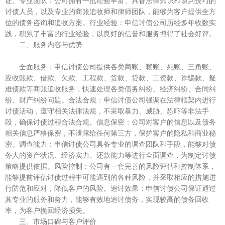
证。专业团队：公司拥有一批经验丰富、具备法律知识和谈判技巧的
讨债人员，以及专业的商账追收师和律师团队，能够为客户提供全方
位的债务咨询和追收方案。行业经验：申信讨债公司历经多年收数实
践，积累了丰富的行业经验，以良好的信誉和服务博得了社会好评。
二、服务内容与优势
全面服务：申信讨债公司提供各类商账、赖账、死账、三角账、
应收账款、借款、欠款、工程款、货款、贷款、工资款、诈骗款、疑
难债款等商账追收服务，快速处理各类债务纠纷、经济纠纷、合同纠
纷、财产纠纷问题。合法合规：申信讨债公司强调在法律框架内进行
讨债活动，遵守相关法律法规，不采取暴力、威胁、恐吓等非法手
段，确保讨债过程合法合规。信息保密：公司对客户的信息以及债务
相关信息严格保密，不泄露给任何第三方，保护客户的隐私和商业秘
密。调查能力：申信讨债公司具备专业的调查团队和手段，能够对债
务人的资产状况、经济实力、还款能力等进行全面调查，为制定讨债
策略提供依据。风险控制：公司有一套完善的风险评估和控制体系，
能够提前评估讨债过程中可能遇到的各种风险，并采取相应的措施进
行防范和应对，降低客户的风险。追讨效果：申信讨债公司保证通过
其专业的服务和努力，能够有效地追讨债务，实现较高的债务回收
率，为客户挽回经济损失。
三、市场口碑与客户评价