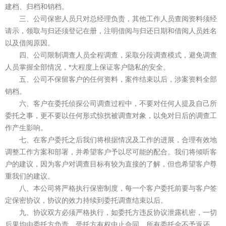
建档、归档和销档。
三、公司保密人员只对总经理负责，其他工作人员查阅资料须经
请示，领取与归还须登记在册，注明借阅与归还日期和借阅人员姓名
以及借阅原因。
四、公司限制调查人员全程调查，采取分段调查模式，避免调查
人员掌握全部情况，*大程度上保证客户隐私的安全。
五、公司不保留客户的任何资料，案件结束以后，涉案资料全部
销档。
六、客户在委托侦探公司调查过程中，不要对任何人提及自己所
委托之事，更不要以任何形式惊扰被调查对象，以免对日后的调查工
作产生影响。
七、在客户委托之后我们将根据情况及工作的进展，合理有效地
调整工作方案和部署，并希望客户予以尽可能的配合。我们将倾听客
户的建议，因为客户对调查目标有较为直接的了解，但也希望客户尊
重我们的建议。
八、本公司将严格执行保密制度，每一个客户委托前要与客户签
定保密协议，协议的效力持续到委托调查结束以后。
九、协议双方必须严格执行，如委托方违反协议泄露机密，一切
后果均由委托方负责。受托方有权中止合同，所有委托金不予返还，