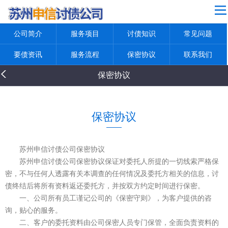
网站导航
公司简介
服务项目
讨债知识
常见问题
公司简介
服务项目
要债资讯
服务流程
保密协议
联系我们
讨债知识
保密协议
常见问题
要债资讯
保密协议
服务流程
保密协议
苏州申信讨债公司保密协议
苏州申信讨债公司保密协议保证对委托人所提的一切线索严格保
联系我们
密，不与任何人透露有关本调查的任何情况及委托方相关的信息，讨
返回首页
债终结后将所有资料返还委托方，并按双方约定时间进行保密。
一、公司所有员工谨记公司的《保密守则》，为客户提供的咨
询，贴心的服务。
二、客户的委托资料由公司保密人员专门保管，全面负责资料的