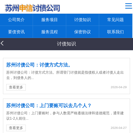
网站导航
公司简介
服务项目
讨债知识
常见问题
公司简介
服务项目
要债资讯
服务流程
保密协议
联系我们
讨债知识
讨债知识
常见问题
要债资讯
苏州讨债公司：讨债方式方法。
苏州讨债公司：讨债方式方法。所谓登门讨债就是指债权人或者讨债人走出
服务流程
去，到债务人的...
保密协议
查看更多
2026-04-29
联系我们
苏州讨债公司：上门要账可以去几个人？
返回首页
苏州讨债公司：上门要账时，参与人数需严格遵循法律和道德规范，通常建
议1-2人前往...
查看更多
2026-04-27